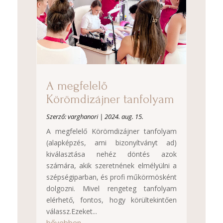
A megfelelő
Körömdizájner tanfolyam
Szerző:
varghanori
|
2024. aug. 15.
A megfelelő Körömdizájner tanfolyam
(alapképzés, ami bizonyítványt ad)
kiválasztása nehéz döntés azok
számára, akik szeretnének elmélyülni a
szépségiparban, és profi műkörmösként
dolgozni. Mivel rengeteg tanfolyam
elérhető, fontos, hogy körültekintően
válassz.Ezeket...
bővebben